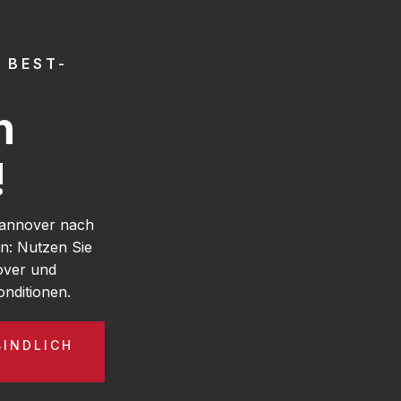
 BEST-
h
!
Hannover nach
nn: Nutzen Sie
over und
nditionen.
BINDLICH