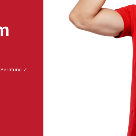
m
 Beratung ✓
: