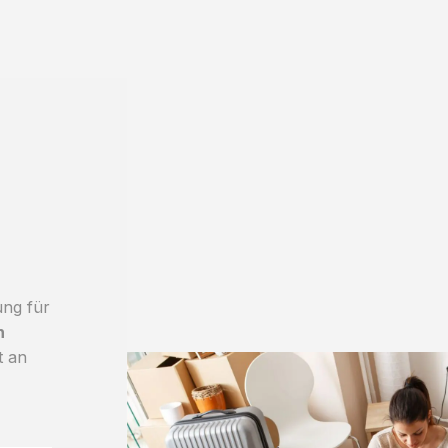
ung für
h
t an