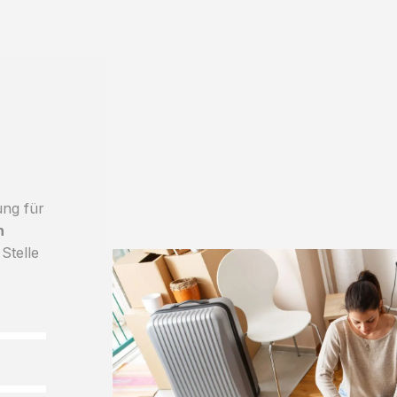
ung für
h
 Stelle