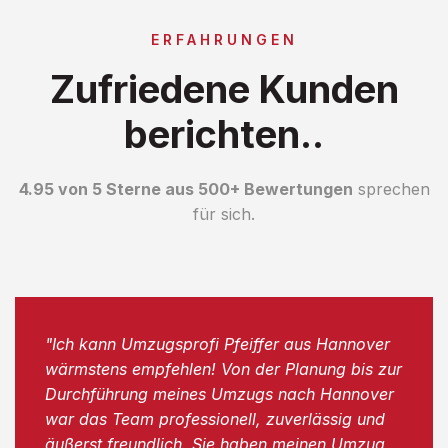
ERFAHRUNGEN
Zufriedene Kunden
berichten..
4.95 von 5 Sterne aus 500+ Bewertungen
sprechen
für sich.
"Ich kann Umzugsprofi Pfeiffer aus Hannover
wärmstens empfehlen! Von der Planung bis zur
Durchführung meines Umzugs nach Hannover
war das Team professionell, zuverlässig und
äußerst freundlich. Sie haben meinen Umzug