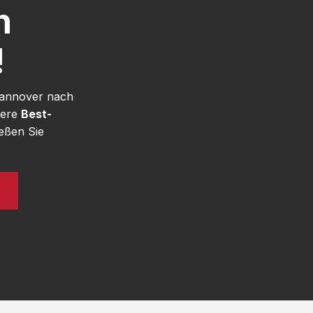
h
!
Hannover nach
sere
Best-
eßen Sie