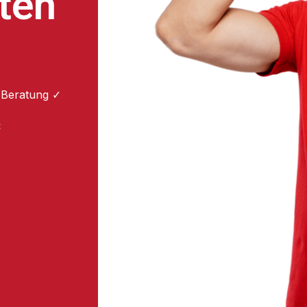
ten
 Beratung ✓
: