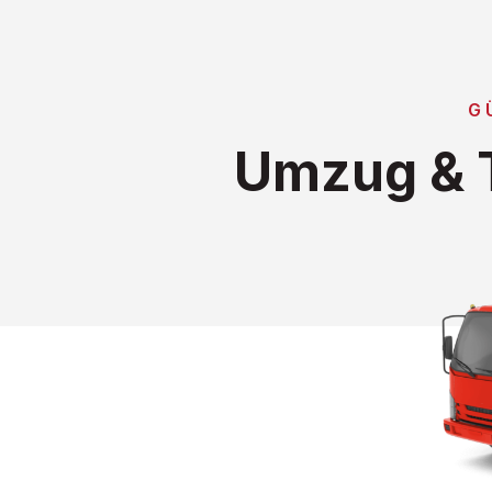
G
Umzug & T