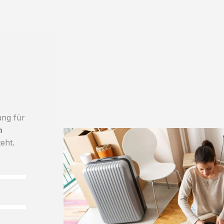
ung für
h
teht.