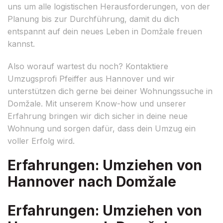
uns um alle logistischen Herausforderungen, von der
Planung bis zur Durchführung, damit du dich
entspannt auf dein neues Leben in Domžale freuen
kannst.
Also worauf wartest du noch? Kontaktiere
Umzugsprofi Pfeiffer aus Hannover und wir
unterstützen dich gerne bei deiner Wohnungssuche in
Domžale. Mit unserem Know-how und unserer
Erfahrung bringen wir dich sicher in deine neue
Wohnung und sorgen dafür, dass dein Umzug ein
voller Erfolg wird.
Erfahrungen: Umziehen von
Hannover nach Domžale
Erfahrungen: Umziehen von