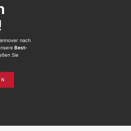
h
!
Hannover nach
 unsere
Best-
eßen Sie
EN