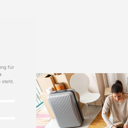
ung für
h
 steht.