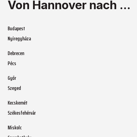
Von Hannover nach ...
Budapest
Nyíregyháza
Debrecen
Pécs
Győr
Szeged
Kecskemét
Székesfehérvár
Miskolc