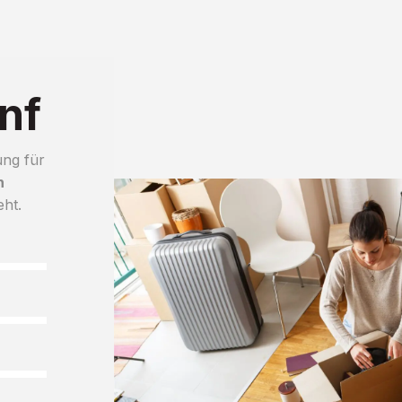
nf
ung für
h
eht.