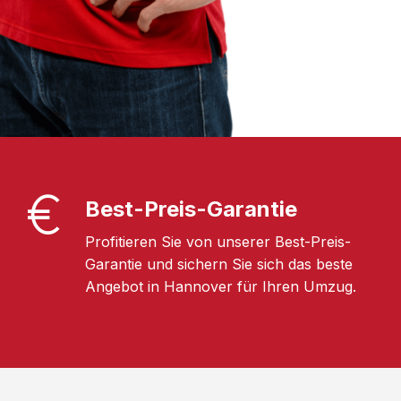
Best-Preis-Garantie
Profitieren Sie von unserer Best-Preis-
Garantie und sichern Sie sich das beste
Angebot in Hannover für Ihren Umzug.