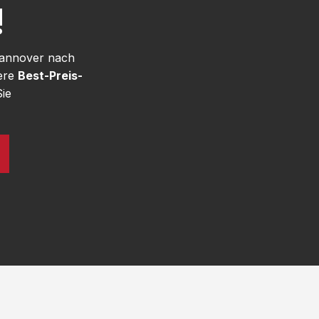
!
Hannover nach
sere
Best-Preis-
ie