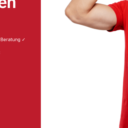
en
 Beratung ✓
: