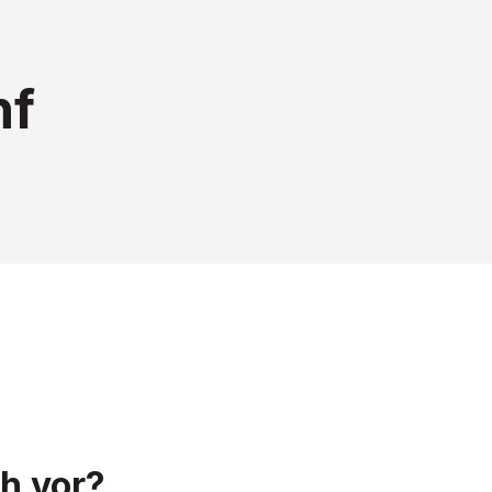
nf
h vor?