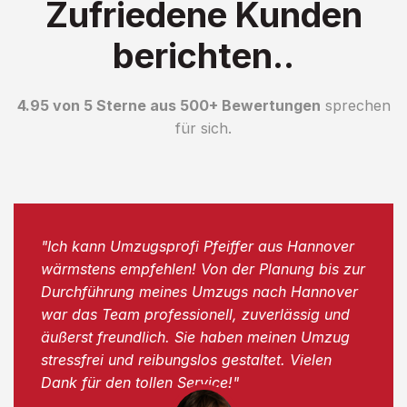
Zufriedene Kunden
berichten..
4.95 von 5 Sterne aus 500+ Bewertungen
sprechen
für sich.
"Ich kann Umzugsprofi Pfeiffer aus Hannover
wärmstens empfehlen! Von der Planung bis zur
Durchführung meines Umzugs nach Hannover
war das Team professionell, zuverlässig und
äußerst freundlich. Sie haben meinen Umzug
stressfrei und reibungslos gestaltet. Vielen
Dank für den tollen Service!"