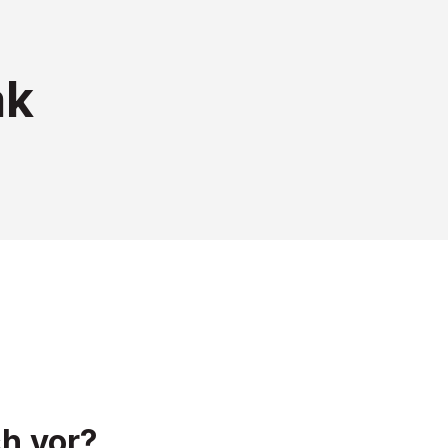
ak
h vor?