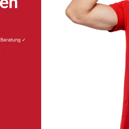
ten
 Beratung ✓
: