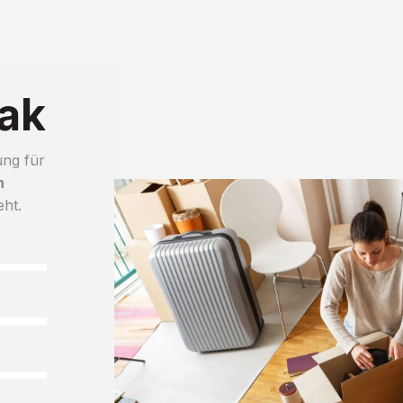
ak
ung für
h
eht.