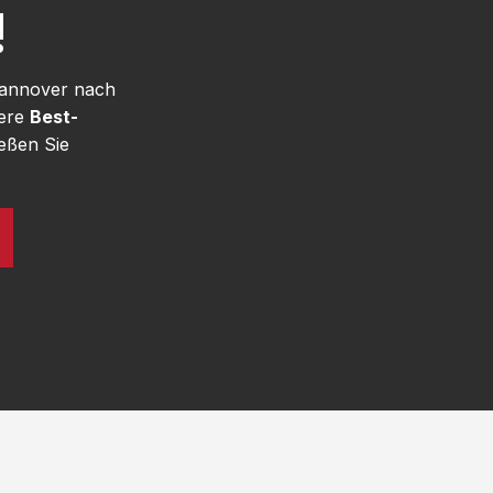
!
Hannover nach
sere
Best-
eßen Sie