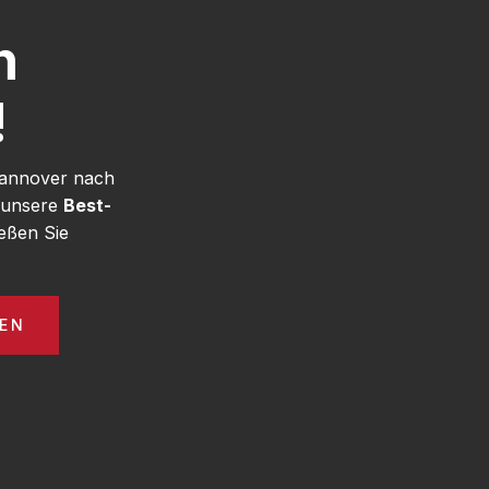
h
!
Hannover nach
e unsere
Best-
eßen Sie
EN