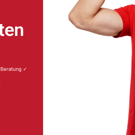
ten
 Beratung ✓
: