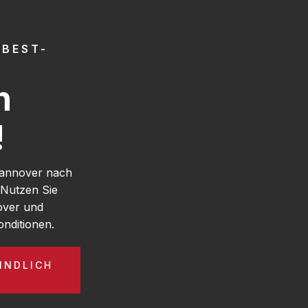
 BEST-
h
!
Hannover nach
 Nutzen Sie
over und
nditionen.
INDLICH