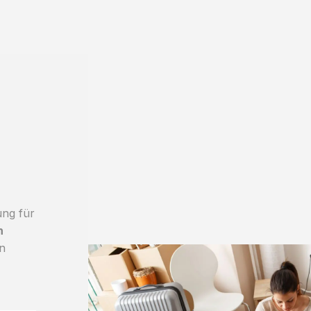
ung für
h
an