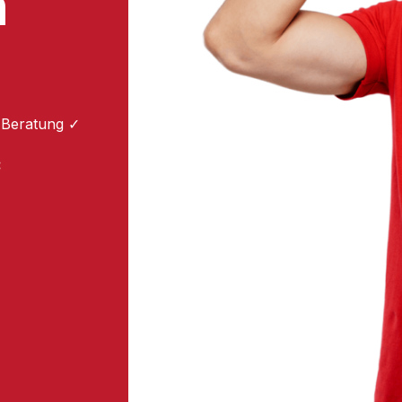
m
 Beratung ✓
: