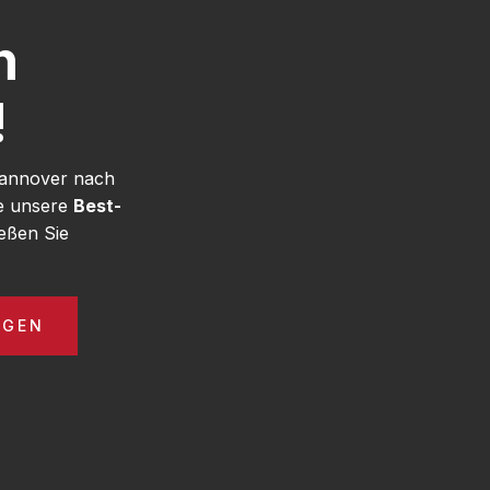
h
!
Hannover nach
ie unsere
Best-
eßen Sie
AGEN