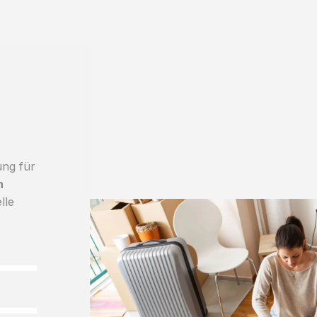
ung für
h
lle