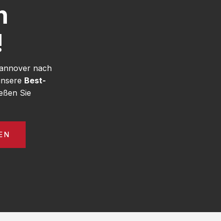
h
!
Hannover nach
 unsere
Best-
eßen Sie
EN