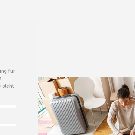
ung für
h
 steht.