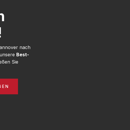
h
!
Hannover nach
e unsere
Best-
eßen Sie
GEN