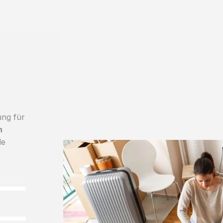
ung für
h
le