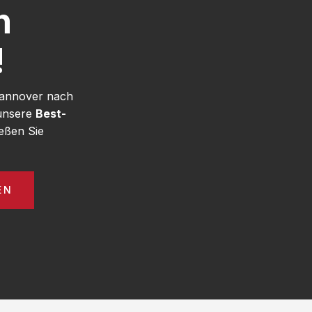
h
!
Hannover nach
 unsere
Best-
eßen Sie
EN