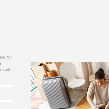
ung für
h
e steht.