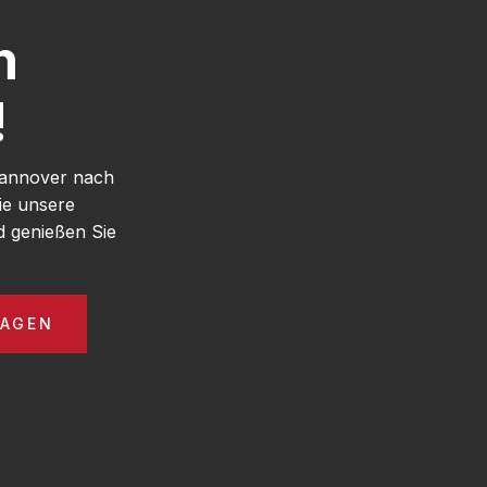
h
!
Hannover nach
ie unsere
 genießen Sie
RAGEN