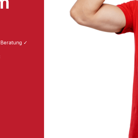
um
 Beratung ✓
: