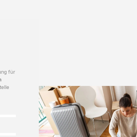
ung für
h
telle