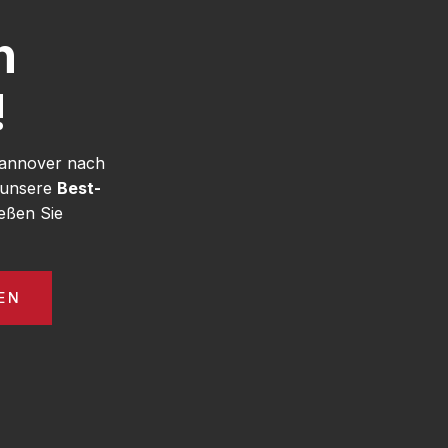
h
!
Hannover nach
e unsere
Best-
eßen Sie
EN