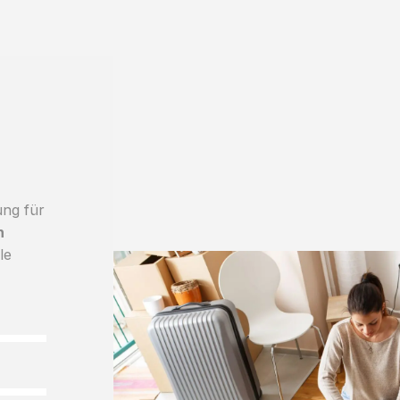
ung für
h
le