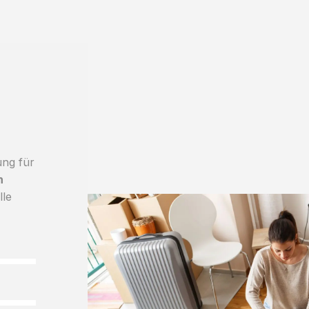
ung für
h
lle