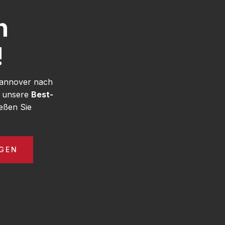
h
!
Hannover nach
e unsere
Best-
eßen Sie
GEN