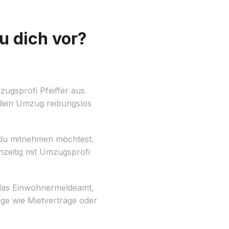
u dich vor?
ugsprofi Pfeiffer aus
 dein Umzug reibungslos
e du mitnehmen möchtest.
hzeitig mit Umzugsprofi
e das Einwohnermeldeamt,
äge wie Mietverträge oder