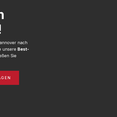
h
!
Hannover nach
ie unsere
Best-
eßen Sie
AGEN