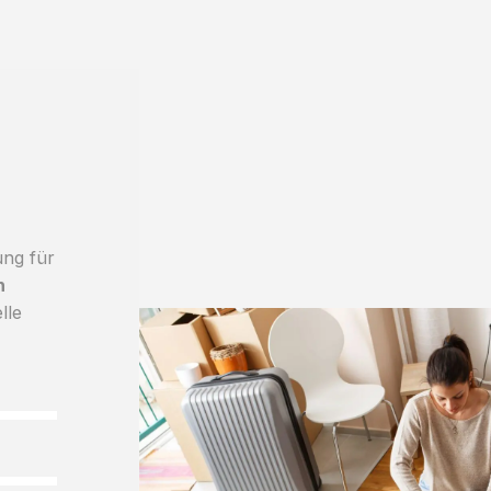
ung für
h
lle